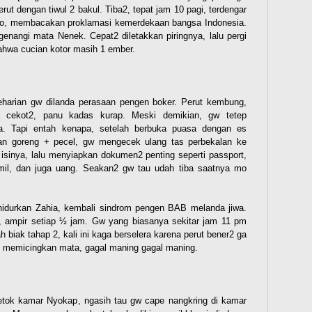
erut dengan tiwul 2 bakul. Tiba2, tepat jam 10 pagi, terdengar
dio, membacakan proklamasi kemerdekaan bangsa Indonesia.
enangi mata Nenek. Cepat2 diletakkan piringnya, lalu pergi
ahwa cucian kotor masih 1 ember.
eharian gw dilanda perasaan pengen boker. Perut kembung,
la cekot2, panu kadas kurap. Meski demikian, gw tetep
iasa. Tapi entah kenapa, setelah berbuka puasa dengan es
an goreng + pecel, gw mengecek ulang tas perbekalan ke
 isinya, lalu menyiapkan dokumen2 penting seperti passport,
mil, dan juga uang. Seakan2 gw tau udah tiba saatnya mo
durkan Zahia, kembali sindrom pengen BAB melanda jiwa.
l, ampir setiap ½ jam. Gw yang biasanya sekitar jam 11 pm
iak tahap 2, kali ini kaga berselera karena perut bener2 ga
 memicingkan mata, gagal maning gagal maning.
etok kamar Nyokap, ngasih tau gw cape nangkring di kamar