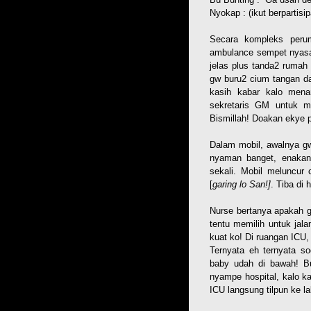
Nyokap : (ikut berpartis
Secara kompleks perum
ambulance sempet nyasa
jelas plus tanda2 rumah
gw buru2 cium tangan d
kasih kabar kalo mena
sekretaris GM untuk m
Bismillah! Doakan ekye 
Dalam mobil, awalnya gw
nyaman banget, enakan 
sekali. Mobil meluncur 
[
garing lo San!]
. Tiba di 
Nurse bertanya apakah g
tentu memilih untuk jal
kuat ko! Di ruangan ICU
Ternyata eh ternyata s
baby udah di bawah! B
nyampe hospital, kalo k
ICU langsung tilpun ke l