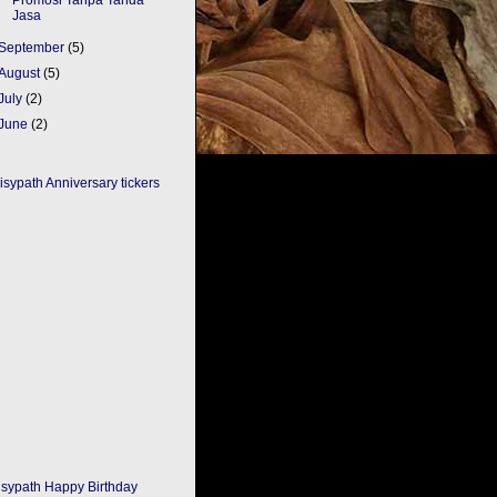
Jasa
September
(5)
August
(5)
July
(2)
June
(2)
May
(5)
April
(6)
March
(7)
February
(4)
January
(2)
10
(74)
09
(10)