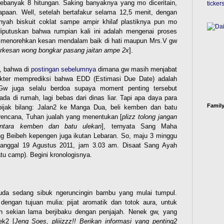
sebanyak 8 hitungan. Saking banyaknya yang mo diceritain,
apaan. Well, setelah bertafakur selama 12,5 menit, dengan
nyah biskuit coklat sampe ampir khilaf plastiknya pun mo
iputuskan bahwa rumpian kali ini adalah mengenai proses
g menorehkan kesan mendalam baik di hati maupun Mrs.V gw
rkesan wong bongkar pasang jaitan ampe 2x
].
, bahwa di
postingan sebelumnya
dimana gw masih menjabat
okter memprediksi bahwa EDD (Estimasi Due Date) adalah
Gw juga selalu berdoa supaya moment penting tersebut
da di rumah, lagi bebas dari dinas liar. Tapi apa daya para
Family
 bijak bilang: Jalan2 ke Manga Dua, beli kemben dan batu
rencana, Tuhan jualah yang menentukan [
plizz tolong jangan
 antara kemben dan batu ulekan
], ternyata Sang Maha
ng Beibeh kepengen juga ikutan Lebaran. So, maju 3 minggu
ir tanggal 19 Agustus 2011, jam 3.03 am. Disaat Sang Ayah
tu camp). Begini kronologisnya.
uda sedang sibuk ngeruncingin bambu yang mulai tumpul.
 dengan tujuan mulia: pijat aromatik dan totok aura, untuk
ah sekian lama berjibaku dengan penjajah. Nenek gw, yang
ek2 [
Jeng Soes, pliiizzz!! Berikan informasi yang penting2