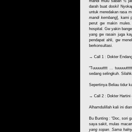
mandi mulu saban ½ jam
darah buat doski! Nyoka
untuk meredakan rasa mu
mandi kembang
], kami 
perut gw makin mule
hospital. Gw yakin bang
yang gw rasain juga kay
pendapat ahli, gw mene
berkonsultasi.
→ Call 1 : Dokter Endang
“Tuuuuutttt … tuuuuuttt
sedang selingkuh. Silahk
Sepertinya Beliau tidur 
→ Call 2 : Dokter Hartini 
Alhamdulillah kali ini dia
Bu Bunting : “Doc, sori
saya sakit, mulas macam
yang sopan. Sama halnya 