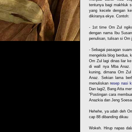
tentunya bagi makhluk s
yang kecele dengan ke
dikiranya ekye. Contoh:
- 1st time Om Zul ngi
dengan nama Ibu Susan N
penulisan, tulisan si Om 
- Sebagai pasagan suami 
mengelola blog berdua, 
Om Zul lagi dinas liar 
di wall nya Mba Anaz.
kuning, dimana Om Zul m
Anaz. Sekian lama berl
menuliskan r
esep nasi 
Dan lagi2, Bang Atta m
“Postingan cara membua
Anazkia dan Jeng Soesa
Hehehe, ya udah deh Om Z
cap 88 dibanding dikau
Wokeh. Hirup napas dala