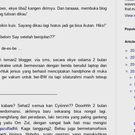
waves 
oes, ekye tiba2 kangen dirimyu. Dan taraaaa, membuka blog
that e
 tulisan dikau”
View m
bikin kuis. Sayang dikau lagi hiatus jadi ga bisa ikutan. Hiks!”
Popule
 belom Say setelah berojolan??”
Article
… de-es-be …
►
20
►
20
ri teman2 blogger, via sms, secara ekye selama 2 bulan
►
20
ekalee untuk bermesraan dengan benda berudul laptop dan
luk jenius yang berhasil menciptakan handphone di muka
▼
20
 gw vakum untuk ber-BW ria tapi silaturahmi masih teteup
►
►
▼
------------------------------------------------
ye kabare? Sehat2 semua kan Cyiiinnn?? Dooohhh 2 bulan
rdormansi, akhirnya baru sekarang bisa nongol lagi.
nghilang dari peredaran, laki tercinta yang paling ganteng
 yaitu Om Zul, dengan sangat baik hati mau mengisi
gazulfadhli
. Kaga tanggung2, Beliau juga bermetamorfosis
perti bininya. Hohoho, suatu prestasi yang menakjubkan