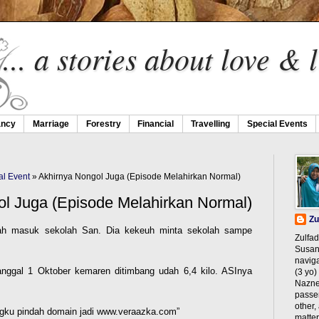
... a stories about love & li
ancy
Marriage
Forestry
Financial
Travelling
Special Events
al Event
» Akhirnya Nongol Juga (Episode Melahirkan Normal)
l Juga (Episode Melahirkan Normal)
Zu
ah masuk sekolah San. Dia kekeuh minta sekolah sampe
Zulfad
Susan 
navig
anggal 1 Oktober kemaren ditimbang udah 6,4 kilo. ASInya
(3 yo)
Naznee
passe
other,
ogku pindah domain jadi www.veraazka.com”
matter