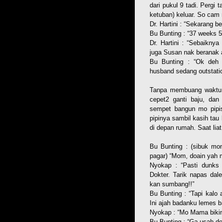
dari pukul 9 tadi. Pergi 
ketuban) keluar. So cam
Dr. Hartini : “Sekarang 
Bu Bunting : “37 weeks 
Dr. Hartini : “Sebaikny
juga Susan nak beranak a
Bu Bunting : “Ok deh 
husband sedang outstati
Tanpa membuang waktu gw
cepet2 ganti baju, da
sempet bangun mo pipis
pipinya sambil kasih ta
di depan rumah. Saat lia
Bu Bunting : (sibuk mon
pagar) “Mom, doain yah
Nyokap : “Pasti dunks
Dokter. Tarik napas da
kan sumbang!!”
Bu Bunting : “Tapi kalo
Ini ajah badanku lemes b
Nyokap : “Mo Mama bikin
Bu Bunting : “Ga usah d