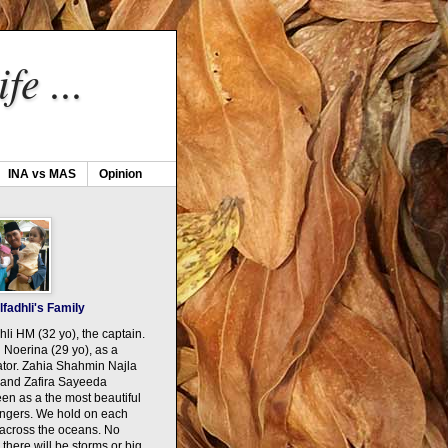
fe ...
INA vs MAS
Opinion
lfadhli's Family
hli HM (32 yo), the captain.
Noerina (29 yo), as a
ator. Zahia Shahmin Najla
 and Zafira Sayeeda
n as a the most beautiful
ngers. We hold on each
 across the oceans. No
 there will be storms or big