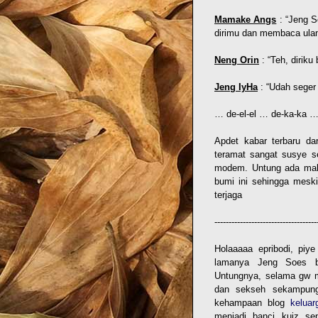
Mamake Angs
: “Jeng S
dirimu dan membaca ulang
Neng Orin
: “Teh, diriku 
Jeng IyHa
: “Udah seger
… de-el-el … de-ka-ka 
Apdet kabar terbaru da
teramat sangat susye s
modem. Untung ada makh
bumi ini sehingga meski
terjaga
------------------------------------
Holaaaaa epribodi, pi
lamanya Jeng Soes be
Untungnya, selama gw me
dan sekseh sekampung
kehampaan blog
keluar
menjadi banci kuiz se