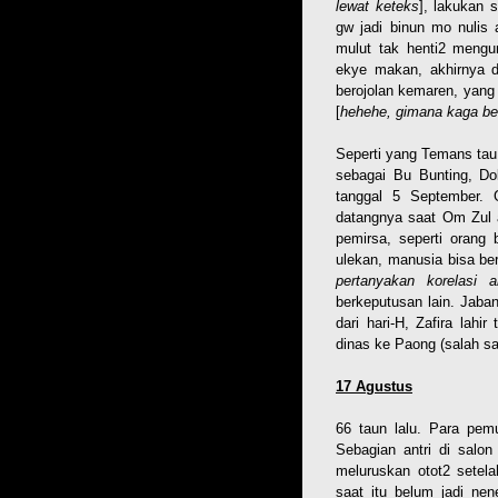
lewat keteks
], lakukan 
gw jadi binun mo nulis 
mulut tak henti2 mengu
ekye makan, akhirnya d
berojolan kemaren, yan
[
hehehe, gimana kaga be
Seperti yang Temans tau
sebagai Bu Bunting, D
tanggal 5 September. 
datangnya saat Om Zul a
pemirsa, seperti orang
ulekan, manusia bisa be
pertanyakan korelasi
berkeputusan lain. Jaba
dari hari-H, Zafira lah
dinas ke Paong (salah sa
17 Agustus
66 taun lalu. Para pem
Sebagian antri di salon
meluruskan otot2 setel
saat itu belum jadi nen