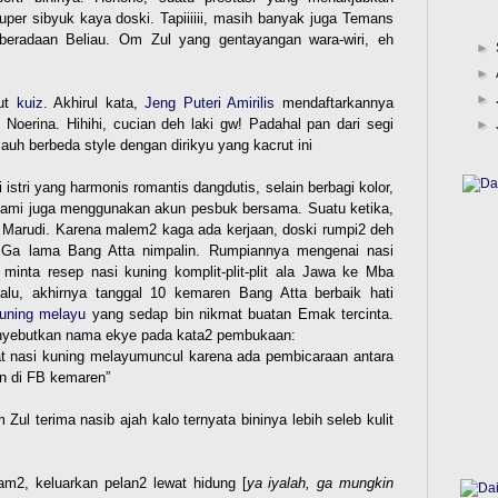
uper sibyuk kaya doski. Tapiiiiii, masih banyak juga Temans
beradaan Beliau. Om Zul yang gentayangan wara-wiri, eh
►
►
►
kut
kuiz
. Akhirul kata,
Jeng Puteri Amirilis
mendaftarkannya
oerina. Hihihi, cucian deh laki gw! Padahal pan dari segi
►
jauh berbeda style dengan dirikyu yang kacrut ini
►
►
istri yang harmonis romantis dangdutis, selain berbagi kolor,
►
kami juga menggunakan akun pesbuk bersama. Suatu ketika,
►
ke Marudi. Karena malem2 kaga ada kerjaan, doski rumpi2 deh
 Ga lama Bang Atta nimpalin. Rumpiannya mengenai nasi
►
inta resep nasi kuning komplit-plit-plit ala Jawa ke Mba
►
20
alu, akhirnya tanggal 10 kemaren Bang Atta berbaik hati
►
20
kuning melayu
yang sedap bin nikmat buatan Emak tercinta.
enyebutkan nama ekye pada kata2 pembukaan:
t nasi kuning melayumuncul karena ada pembicaraan antara
n di FB kemaren”
ul terima nasib ajah kalo ternyata bininya lebih seleb kulit
m2, keluarkan pelan2 lewat hidung [
ya iyalah, ga mungkin