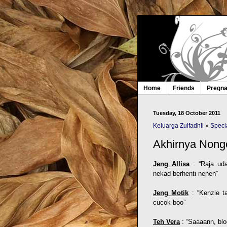
Home
Friends
Pregn
Tuesday, 18 October 2011
Keluarga Zulfadhli
»
Speci
Akhirnya Nongo
Jeng Allisa
: “Raja ud
nekad berhenti nenen”
Jeng Motik
: “Kenzie t
cucok boo”
Teh Vera
: “Saaaann, bl