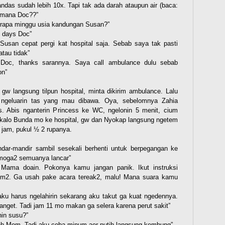
tandas sudah lebih 10x. Tapi tak ada darah ataupun air (baca:
 mana Doc??”
berapa minggu usia kandungan Susan?”
5 days Doc”
a Susan cepat pergi kat hospital saja. Sebab saya tak pasti
tau tidak”
Doc, thanks sarannya. Saya call ambulance dulu sebab
on”
 langsung tilpun hospital, minta dikirim ambulance. Lalu
n ngeluarin tas yang mau dibawa. Oya, sebelomnya Zahia
. Abis nganterin Princess ke WC, ngelonin 5 menit, cium
u kalo Bunda mo ke hospital, gw dan Nyokap langsung ngetem
t jam, pukul ½ 2 rupanya.
dar-mandir sambil sesekali berhenti untuk berpegangan ke
 moga2 semuanya lancar”
 Mama doain. Pokonya kamu jangan panik. Ikut instruksi
lem2. Ga usah pake acara tereak2, malu! Mana suara kamu
 aku harus ngelahirin sekarang aku takut ga kuat ngedennya.
anget. Tadi jam 11 mo makan ga selera karena perut sakit”
in susu?”
eh Mom. Tadi aku coba minum aer putih langsung kembung”