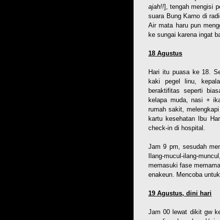
ajah!!
], tengah mengisi p
suara Bung Karno di ra
Air mata haru pun mengg
ke sungai karena ingat b
18 Agustus
Hari itu puasa ke 18. S
kaki pegel linu, kepa
beraktifitas seperti b
kelapa muda, nasi + ik
rumah sakit, melengkapi
kartu kesehatan Ibu Ha
check-in di hospital.
Jam 9 pm, sesudah meni
Ilang-mucul-ilang-muncu
memasuki fase memamah b
enakeun. Mencoba untuk
19 Agustus, dini hari
Jam 00 lewat dikit gw k