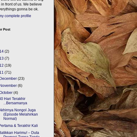
in front of us. We believe
verythings gonna be ok.
y complete profile
r Post
14
(2)
13
(7)
12
(19)
11
(71)
December
(23)
November
(6)
October
(4)
40 Hari Terakhir
...Bersamanya
Akhirnya Nongol Juga
(Episode Melahirkan
Normal)
Pertama & Terakhir Kali
Batikkan Harimu! – Duta
Promosi Tanpa Tanda