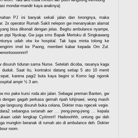
ipasi mondar-mandir kaya anaknya)
ahan PJ ini banyak sekali jalan dan lorongnya, maka
r. 2x operator Rumah Sakit nelepon gw menanyakan alamat
 yang bisa dikenali dengan jelas. Begitu ambulance nyampe,
an pipi Nyokap. Gw juga sms Bapak Mertoku di Singkawang
ntunya udah otw ke hospital. Tak lupa minta tolong ke
engirim imel ke Paong, memberi kabar kepada Om Zul.
penontoooonnn!!
 disuruh tiduran sama Nurse. Setelah dicoba, rasanya kaga
duduk. Saat itu, kontraksi datang setiap 5 ato 10 menit
cepat, karena pagi2 buta kaya begini si Komo lagi ngorok
hospital ampir ½ 3 am.
w mo pake kursi roda ato jalan. Sebagai preman Banten, gw
an dengan gagah perkasa gemah ripah lohjinawi, wong masih
, gw langsung disuruh buka celana, Dokter mau ngecek vegie.
odara2 sebangsa setanah aer … jreng-jreng-jreng … kepala
ukaan udah lengkap Cyiiinnn!! Hadooohhh, untung gw dah
aga mungkin beranak di rumah ato di ambulance deh. Dokter
abour room.