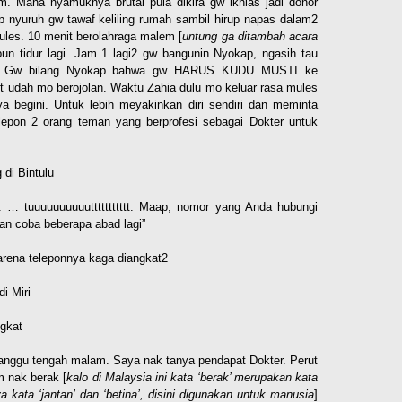
. Mana nyamuknya brutal pula dikira gw ikhlas jadi donor
p nyuruh gw tawaf keliling rumah sambil hirup napas dalam2
les. 10 menit berolahraga malem [
untung ga ditambah acara
pun tidur lagi. Jam 1 lagi2 gw bangunin Nyokap, ngasih tau
s. Gw bilang Nyokap bahwa gw HARUS KUDU MUSTI ke
et udah mo berojolan. Waktu Zahia dulu mo keluar rasa mules
a begini. Untuk lebih meyakinkan diri sendiri dan meminta
lepon 2 orang teman yang berprofesi sebagai Dokter untuk
 di Bintulu
tt … tuuuuuuuuuuttttttttttt. Maap, nomor yang Anda hubungi
an coba beberapa abad lagi”
karena teleponnya kaga diangkat2
di Miri
ngkat
 ganggu tengah malam. Saya nak tanya pendapat Dokter. Perut
 nak berak [
kalo di Malaysia ini kata ‘berak’ merupakan kata
kata ‘jantan’ dan ‘betina’, disini digunakan untuk manusia
]