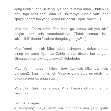
Jeng Bekti : Tengkiu Jeng. Iya neh telatnya udah 1 bulan 11
hari, tapi baru hari Rabu ke Dokternya. Doain yah Jeng
spaya kehamilan yang kedua ini lancar2 ajah. Amien :-)
Mba Yuli : Tosss ahhh. Tapi Mba, ga semua kali yah laki2
begitu, coz ada soundtracknya "Tidak semua....laki-
laki....iiiiiii" (bener2 selera dangdut yah gw!! :-)
Mba Yenni : Itulah Mba, udah disimpen di deket tempat
piring eh sama Ayahnya Zahia teteup dipake lap tangan.
Gimana emak gw kaga sewot? Hohohoho
Mba Yenni lagee : Hihihi, hobi kali yah Mba gw nulis
panjang2. Tapi thanks loh Mbakyu yang satu ini udah mo
baca cerpen karangan gw :-)
Mba Lita : Salam kenal juga, Mba. Thanks loh dah mampir
kesini :-)
Bang Atta lagee :
4. Numpang? bayar atuh! Hari gini mana ada yang gratis