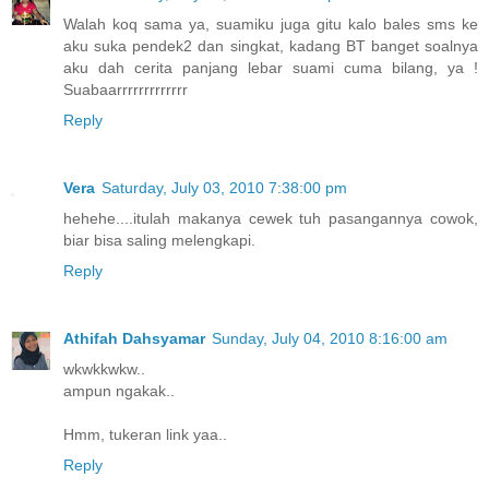
Walah koq sama ya, suamiku juga gitu kalo bales sms ke
aku suka pendek2 dan singkat, kadang BT banget soalnya
aku dah cerita panjang lebar suami cuma bilang, ya !
Suabaarrrrrrrrrrrrr
Reply
Vera
Saturday, July 03, 2010 7:38:00 pm
hehehe....itulah makanya cewek tuh pasangannya cowok,
biar bisa saling melengkapi.
Reply
Athifah Dahsyamar
Sunday, July 04, 2010 8:16:00 am
wkwkkwkw..
ampun ngakak..
Hmm, tukeran link yaa..
Reply