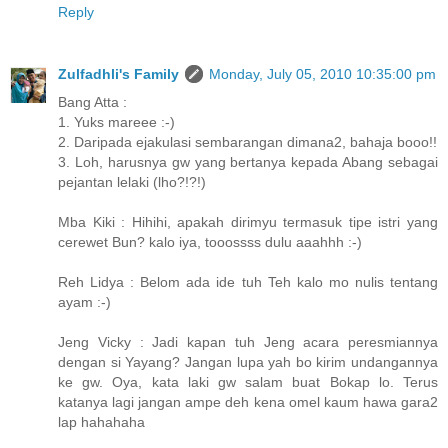
Reply
Zulfadhli's Family
Monday, July 05, 2010 10:35:00 pm
Bang Atta :
1. Yuks mareee :-)
2. Daripada ejakulasi sembarangan dimana2, bahaja booo!!
3. Loh, harusnya gw yang bertanya kepada Abang sebagai
pejantan lelaki (lho?!?!)
Mba Kiki : Hihihi, apakah dirimyu termasuk tipe istri yang
cerewet Bun? kalo iya, tooossss dulu aaahhh :-)
Reh Lidya : Belom ada ide tuh Teh kalo mo nulis tentang
ayam :-)
Jeng Vicky : Jadi kapan tuh Jeng acara peresmiannya
dengan si Yayang? Jangan lupa yah bo kirim undangannya
ke gw. Oya, kata laki gw salam buat Bokap lo. Terus
katanya lagi jangan ampe deh kena omel kaum hawa gara2
lap hahahaha