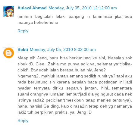
Aulawi Ahmad
Monday, July 05, 2010 12:12:00 am
mmmm begitulah lelaki panjang n lammmaa jika ada
maunya hehehehehe
Reply
Bekti
Monday, July 05, 2010 9:02:00 am
Maap nih Jeng, baru bisa berkunjung ke sini, biasalah sok
sibuk :D. Ciee...Zahia mo punya adik ya, selamat ya*cipika-
cipiki*. Btw udah jalan berapa bulan niy, Jeng?
Ngemeng2, mahluk jantan emang sedikit rumit ya? tapi aku
rada beruntung sih karena setelah baca postingan ini jadi
nyadar ternyata diriku separuh jantan, hihi...sementara
suami orangnya lumajan lembut*jadi dia yg ngurut dada nek
istrinya rada2 pecicilan*(meskipun tetap manies tentunya),
haha..narsis! Ga ding, kalo dirasa2in tetep deh yg namanya
laki2 tuh berpikiran praktis, ya, Jeng :D
Reply