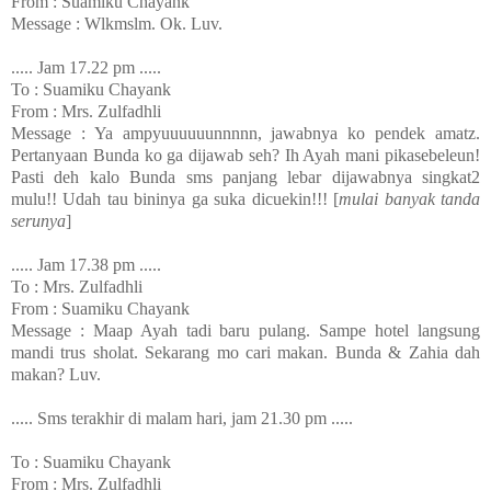
From : Suamiku Chayank
Message : Wlkmslm. Ok. Luv.
..... Jam 17.22 pm .....
To : Suamiku Chayank
From : Mrs. Zulfadhli
Message : Ya ampyuuuuuunnnnn, jawabnya ko pendek amatz.
Pertanyaan Bunda ko ga dijawab seh? Ih Ayah mani pikasebeleun!
Pasti deh kalo Bunda sms panjang lebar dijawabnya singkat2
mulu!! Udah tau bininya ga suka dicuekin!!! [
mulai banyak tanda
serunya
]
..... Jam 17.38 pm .....
To : Mrs. Zulfadhli
From : Suamiku Chayank
Message : Maap Ayah tadi baru pulang. Sampe hotel langsung
mandi trus sholat. Sekarang mo cari makan. Bunda & Zahia dah
makan? Luv.
..... Sms terakhir di malam hari, jam 21.30 pm .....
To : Suamiku Chayank
From : Mrs. Zulfadhli