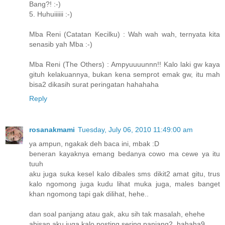
Bang?! :-)
5. Huhuiiiiii :-)
Mba Reni (Catatan Kecilku) : Wah wah wah, ternyata kita
senasib yah Mba :-)
Mba Reni (The Others) : Ampyuuuunnn!! Kalo laki gw kaya
gituh kelakuannya, bukan kena semprot emak gw, itu mah
bisa2 dikasih surat peringatan hahahaha
Reply
rosanakmami
Tuesday, July 06, 2010 11:49:00 am
ya ampun, ngakak deh baca ini, mbak :D
beneran kayaknya emang bedanya cowo ma cewe ya itu
tuuh
aku juga suka kesel kalo dibales sms dikit2 amat gitu, trus
kalo ngomong juga kudu lihat muka juga, males banget
khan ngomong tapi gak dilihat, hehe..
dan soal panjang atau gak, aku sih tak masalah, ehehe
abisan aku juga kalo posting sering panjang2, hahaha9..