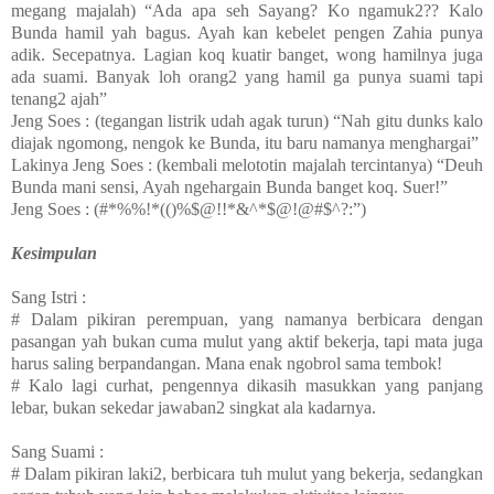
megang majalah) “Ada apa seh Sayang? Ko ngamuk2?? Kalo
Bunda hamil yah bagus. Ayah kan kebelet pengen Zahia punya
adik. Secepatnya. Lagian koq kuatir banget, wong hamilnya juga
ada suami. Banyak loh orang2 yang hamil ga punya suami tapi
tenang2 ajah”
Jeng Soes : (tegangan listrik udah agak turun) “Nah gitu dunks kalo
diajak ngomong, nengok ke Bunda, itu baru namanya menghargai”
Lakinya Jeng Soes : (kembali melototin majalah tercintanya) “Deuh
Bunda mani sensi, Ayah ngehargain Bunda banget koq. Suer!”
Jeng Soes : (#*%%!*(()%$@!!*&^*$@!@#$^?:”)
Kesimpulan
Sang Istri :
# Dalam pikiran perempuan, yang namanya berbicara dengan
pasangan yah bukan cuma mulut yang aktif bekerja, tapi mata juga
harus saling berpandangan. Mana enak ngobrol sama tembok!
# Kalo lagi curhat, pengennya dikasih masukkan yang panjang
lebar, bukan sekedar jawaban2 singkat ala kadarnya.
Sang Suami :
# Dalam pikiran laki2, berbicara tuh mulut yang bekerja, sedangkan