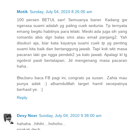
Motik
Sunday, July 04, 2010 8:26:00 am
100 persen BETUL san! Semuanya baner. Kadang gw
ngerasa suami adalah yg paling cuek sedunia. Tp ternyata
emang begitu habitnya para lelaki. Meski ada juga sih yang
romantis abis dgn balas sms atau email panjang2. Yah
disukuri aja, biar kata kayanya suami cuek tp yg penting
suami kita baik dan bertanggung jawab. Tapi kok wkt masa
pacaran laki gw ngga pendek2 ya kalo jawab. Apalagi kl lg
ngobrol pasti bertatapan. Jd mengenang masa pacaran
haha..
Btw,baru baca FB pagi ini, congrats ya susan.. Zahia mau
punya adek :) alhamdulillah target hamil secepatnya
berhasil ye.. :)
Reply
Desy Noer
Sunday, July 04, 2010 9:38:00 am
hahaha...hihihi....hohoho...
ngakak dech..