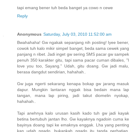
tapi emang bener tuh beda banget ya cowo n cewe
Reply
Anonymous
Saturday, July 03, 2010 11:52:00 am
Bwahahaha! Gw ngakak sepanjang nih posting! Iyee bener,
cowok tuh kalo mikir simpel banget, beda sama cewek yang
panjang n ribet. Jadi inget gw sering SMS pacar gw sampek
penuh 350 karakter gitu, tapi sama pacar cuman dibales, "I
love you too, Sayang." Udah, gitu doang. Gw jadi malu,
berasa dangdut sendirian, hahahah..
Gw juga ngerti sekarang kenapa bokap gw jarang masuk
dapur. Mungkin lantaran nggak bisa bedain mana lap
tangan, mana lap piring, jadi takut diomelin nyokap,
hahahah..
Tapi anehnya kalo urusan kasih kado tuh gw jadi kayak
betina bertubuh jantan lho. Gw kayaknya ngadoin cuma ke
bayinya doang tapi ke emaknya enggak. Lha yang penting
kan udah ngado, bukankah ngado itu tanda perhatian,