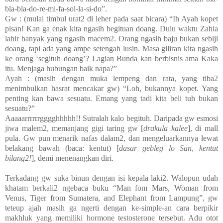
bla-bla-do-re-mi-fa-sol-la-si-do”.
Gw : (mulai timbul urat2 di leher pada saat bicara) “Ih Ayah kopet
pisan! Kan ga enak kita ngasih begituan doang. Dulu waktu Zahia
lahir banyak yang ngasih macem2. Orang ngasih baju bukan sebiji
doang, tapi ada yang ampe setengah lusin. Masa giliran kita ngasih
ke orang ‘segituh doang’? Lagian Bunda kan berbisnis ama Kaka
itu. Menjaga hubungan baik napa?”
Ayah : (masih dengan muka lempeng dan rata, yang tiba2
menimbulkan hasrat mencakar gw) “Loh, bukannya kopet. Yang
penting kan bawa sesuatu. Emang yang tadi kita beli tuh bukan
sesuatu?”
Aaaaarrrrrrgggghhhhh!! Sutralah kalo begituh. Daripada gw esmosi
jiwa malem2, memanjang gigi taring gw [
drakula kalee
], di mall
pula. Gw pun menarik nafas dalam2, dan mengeluarkannya lewat
belakang bawah (baca: kentut) [
dasar gebleg lo San, kentut
bilang2!
], demi menenangkan diri.
Terkadang gw suka binun dengan isi kepala laki2. Walopun udah
khatam berkali2 ngebaca buku “Man fom Mars, Woman from
Venus, Tiger from Sumatera, and Elephant from Lampung”, gw
teteup ajah masih ga ngerti dengan ke-simple-an cara berpikir
makhluk yang memiliki hormone testosterone tersebut. Adu otot