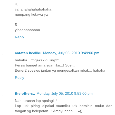
4.
jiahahahahahahahaha......
numpang ketawa ya
5.
yihaaaaaaaaaa....
Reply
catatan kecilku
Monday, July 05, 2010 9:49:00 pm
hahaha... *ngakak guling2*
Persis banget ama suamiku...! Suer..
Bener2 spesies jantan yg mengesalkan mbak... hahaha
Reply
the others..
Monday, July 05, 2010 9:53:00 pm
Nah, urusan lap apalagi..!
Lap utk piring dipakai suamiku utk bersihin mulut dan
tangan yg belepotan...! Ampyunnnn.... =))