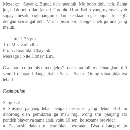
Message : Sayang, Bunda dah ngantuk. Mo bobo dulu neh. Zahia
juga dah bobo dari jam 9. Gudnite Hon. Bobo yang nyenyak yah
supaya besok pagi bangun dalam keadaan segar bugar, trus QC
dengan semangat deh. Miz u pisan tau! Kangen neh ga ada yang
meluk.
..... Jam 21.35 pm .....
To : Mrs. Zulfadhli
From : Suamiku Chayank
Message : Nite Honey. Luv.
Gw pun cuma bisa mengelus2 dada sambil menenangkan diri
sendiri dengan bilang “Sabar San…..Sabar! Orang sabar jidatnya
lebar!”
Kesimpulan
Sang Istri :
# Smsnya panjang lebar dengan deskripsi yang detail. Hal ini
didorong oleh pemikiran ga mau rugi wong sms panjang ato
pendek biayanya sama ajah, yaitu 10 sen, ke sesama provider.
# Ekspresif dalam mencurahkan perasaan. Bisa dikategorikan