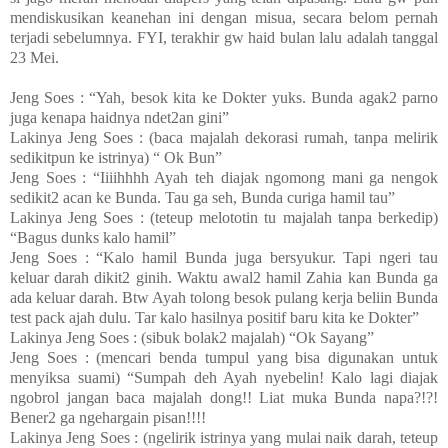
mendiskusikan keanehan ini dengan misua, secara belom pernah
terjadi sebelumnya. FYI, terakhir gw haid bulan lalu adalah tanggal
23 Mei.
Jeng Soes : “Yah, besok kita ke Dokter yuks. Bunda agak2 parno
juga kenapa haidnya ndet2an gini”
Lakinya Jeng Soes : (baca majalah dekorasi rumah, tanpa melirik
sedikitpun ke istrinya) “ Ok Bun”
Jeng Soes : “Iiiihhhh Ayah teh diajak ngomong mani ga nengok
sedikit2 acan ke Bunda. Tau ga seh, Bunda curiga hamil tau”
Lakinya Jeng Soes : (teteup melototin tu majalah tanpa berkedip)
“Bagus dunks kalo hamil”
Jeng Soes : “Kalo hamil Bunda juga bersyukur. Tapi ngeri tau
keluar darah dikit2 ginih. Waktu awal2 hamil Zahia kan Bunda ga
ada keluar darah. Btw Ayah tolong besok pulang kerja beliin Bunda
test pack ajah dulu. Tar kalo hasilnya positif baru kita ke Dokter”
Lakinya Jeng Soes : (sibuk bolak2 majalah) “Ok Sayang”
Jeng Soes : (mencari benda tumpul yang bisa digunakan untuk
menyiksa suami) “Sumpah deh Ayah nyebelin! Kalo lagi diajak
ngobrol jangan baca majalah dong!! Liat muka Bunda napa?!?!
Bener2 ga ngehargain pisan!!!!
Lakinya Jeng Soes : (ngelirik istrinya yang mulai naik darah, teteup