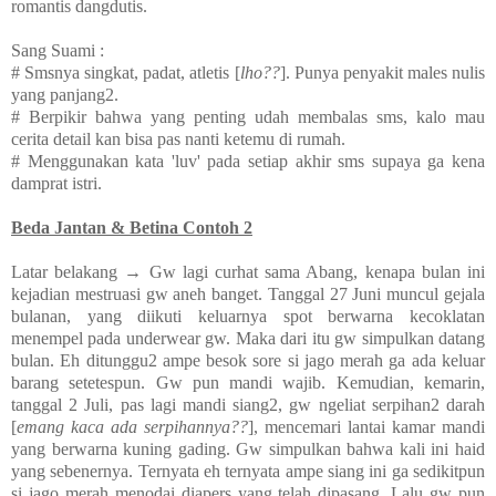
romantis dangdutis.
Sang Suami :
# Smsnya singkat, padat, atletis [
lho??
]. Punya penyakit males nulis
yang panjang2.
# Berpikir bahwa yang penting udah membalas sms, kalo mau
cerita detail kan bisa pas nanti ketemu di rumah.
# Menggunakan kata 'luv' pada setiap akhir sms supaya ga kena
damprat istri.
Beda Jantan & Betina Contoh 2
Latar belakang → Gw lagi curhat sama Abang, kenapa bulan ini
kejadian mestruasi gw aneh banget. Tanggal 27 Juni muncul gejala
bulanan, yang diikuti keluarnya spot berwarna kecoklatan
menempel pada underwear gw. Maka dari itu gw simpulkan datang
bulan. Eh ditunggu2 ampe besok sore si jago merah ga ada keluar
barang setetespun. Gw pun mandi wajib. Kemudian, kemarin,
tanggal 2 Juli, pas lagi mandi siang2, gw ngeliat serpihan2 darah
[
emang kaca ada serpihannya??
], mencemari lantai kamar mandi
yang berwarna kuning gading. Gw simpulkan bahwa kali ini haid
yang sebenernya. Ternyata eh ternyata ampe siang ini ga sedikitpun
si jago merah menodai diapers yang telah dipasang. Lalu gw pun