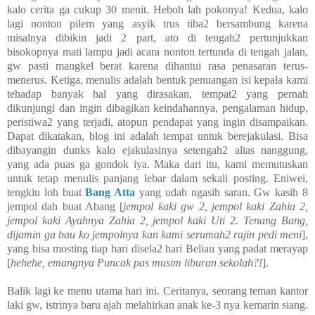
kalo cerita ga cukup 30 menit. Heboh lah pokonya! Kedua, kalo
lagi nonton pilem yang asyik trus tiba2 bersambung karena
misalnya dibikin jadi 2 part, ato di tengah2 pertunjukkan
bisokopnya mati lampu jadi acara nonton tertunda di tengah jalan,
gw pasti mangkel berat karena dihantui rasa penasaran terus-
menerus. Ketiga, menulis adalah bentuk penuangan isi kepala kami
tehadap banyak hal yang dirasakan, tempat2 yang pernah
dikunjungi dan ingin dibagikan keindahannya, pengalaman hidup,
peristiwa2 yang terjadi, atopun pendapat yang ingin disampaikan.
Dapat dikatakan, blog ini adalah tempat untuk berejakulasi. Bisa
dibayangin dunks kalo ejakulasinya setengah2 alias nanggung,
yang ada puas ga gondok iya. Maka dari itu, kami memutuskan
untuk tetap menulis panjang lebar dalam sekali posting. Eniwei,
tengkiu loh buat
Bang Atta
yang udah ngasih saran. Gw kasih 8
jempol dah buat Abang [
jempol kaki gw 2, jempol kaki Zahia 2,
jempol kaki Ayahnya Zahia 2, jempol kaki Uti 2. Tenang Bang,
dijamin ga bau ko jempolnya kan kami serumah2 rajin pedi meni
],
yang bisa mosting tiap hari disela2 hari Beliau yang padat merayap
[
hehehe, emangnya Puncak pas musim liburan sekolah?!
].
Balik lagi ke menu utama hari ini. Ceritanya, seorang teman kantor
laki gw, istrinya baru ajah melahirkan anak ke-3 nya kemarin siang.