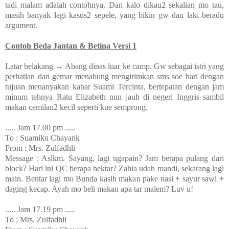
tadi malam adalah contohnya. Dan kalo dikau2 sekalian mo tau,
masih banyak lagi kasus2 sepele, yang bikin gw dan laki beradu
argument.
Contoh Beda Jantan & Betina Versi 1
Latar belakang → Abang dinas luar ke camp. Gw sebagai istri yang
perhatian dan gemar menabung mengirimkan sms soe hari dengan
tujuan menanyakan kabar Suami Tercinta, bertepatan dengan jam
minum tehnya Ratu Elizabeth nun jauh di negeri Inggris sambil
makan cemilan2 kecil seperti kue semprong.
..... Jam 17.00 pm .....
To : Suamiku Chayank
From : Mrs. Zulfadhli
Message : Aslkm. Sayang, lagi ngapain? Jam berapa pulang dari
block? Hari ini QC berapa hektar? Zahia udah mandi, sekarang lagi
main. Bentar lagi mo Bunda kasih makan pake nasi + sayur sawi +
daging kecap. Ayah mo beli makan apa tar malem? Luv u!
..... Jam 17.19 pm .....
To : Mrs. Zulfadhli