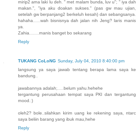
mirip2 ama laki lu deh. " met malam bunda, luv u"; " iya dah
makan.", "iya aku doakan sukses." (pas gw mau ujian,
setelah gw berpanjang2 berkeluh kesah) dan sebangsanya.
hahaha......wah bisnisnya dah jalan nih Jeng? laris manis
ya.
Zahia........manis banget bo sekarang
Reply
TUKANG CoLoNG
Sunday, July 04, 2010 8:40:00 pm
langsung ya saya jawab tentang berapa lama saya ke
bandung..
jawabannya adalah;.....belum yahu.hehehe
tergantung perusahaan tempat saya PKl dan tergantung
mood.:)
oleh2? bole..silahkan kirim uang ke rekening saya, ntarc
saya beliin barang yang ibuk mau,hehe
Reply