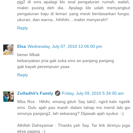
pjg2 di sms..apalagi klo soal pengaturan rumah, walah,
makin pusing deh dia.. Apalagi klo udah menyangkut
pengaturan baju di lemari yang mesti berdasarkan fungsi,
ukuran, dan warna...hihihihi....makin menyerah!!
Reply
Elsa
Wednesday, July 07, 2010 12:06:00 pm
bener Mbak
kebanyakan pria gak suka sms an panjang panjang
gak kayak perempuan yaaa
Reply
Zulfadhli's Family
Friday, July 09, 2010 5:34:00 am
Mba Ros : Hihihi, emang gituh Say laki2, ngirit kalo ngetik
sms. Dulu ajah pas masih dalam tahap mo merid laki gw
smsnya panjang2, lah sekarang? Dijawab ajah syukur :-)
Athifah Dahsyamar : Thanks yah Say. Tar link dirimyu juga
ekye pajang :-)