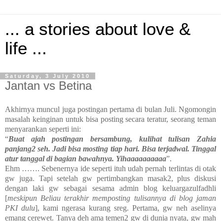
... a stories about love &
life ...
Saturday, 3 July 2010
Jantan vs Betina
Akhirnya muncul juga postingan pertama di bulan Juli. Ngomongin
masalah keinginan untuk bisa posting secara teratur, seorang teman
menyarankan seperti ini:
“
Buat ajah postingan bersambung, kulihat tulisan Zahia
panjang2 seh. Jadi bisa mosting tiap hari. Bisa terjadwal. Tinggal
atur tanggal di bagian bawahnya. Yihaaaaaaaaaa
”.
Ehm ……. Sebenernya ide seperti ituh udah pernah terlintas di otak
gw juga. Tapi setelah gw pertimbangkan masak2, plus diskusi
dengan laki gw sebagai sesama admin blog keluargazulfadhli
[
meskipun Beliau terakhir memposting tulisannya di blog jaman
PKI dulu
], kami ngerasa kurang sreg. Pertama, gw neh aselinya
emang cerewet. Tanya deh ama temen2 gw di dunia nyata, gw mah