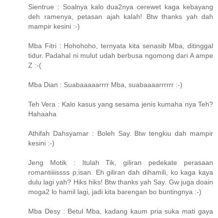
Sientrue : Soalnya kalo dua2nya cerewet kaga kebayang
deh ramenya, petasan ajah kalah! Btw thanks yah dah
mampir kesini :-)
Mba Fitri : Hohohoho, ternyata kita senasib Mba, ditinggal
tidur. Padahal ni mulut udah berbusa ngomong dari A ampe
Z :-(
Mba Dian : Suabaaaaarrrr Mba, suabaaaarrrrrr :-)
Teh Vera : Kalo kasus yang sesama jenis kumaha nya Teh?
Hahaaha
Athifah Dahsyamar : Boleh Say. Btw tengkiu dah mampir
kesini :-)
Jeng Motik : Itulah Tik, giliran pedekate perasaan
romantiiiissss p;isan. Eh giliran dah dihamili, ko kaga kaya
dulu lagi yah? Hiks hiks! Btw thanks yah Say. Gw juga doain
moga2 lo hamil lagi, jadi kita barengan bo buntingnya :-)
Mba Desy : Betul Mba, kadang kaum pria suka mati gaya