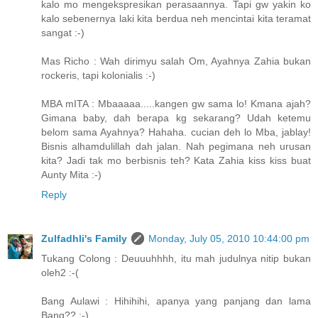
kalo mo mengekspresikan perasaannya. Tapi gw yakin ko
kalo sebenernya laki kita berdua neh mencintai kita teramat
sangat :-)
Mas Richo : Wah dirimyu salah Om, Ayahnya Zahia bukan
rockeris, tapi kolonialis :-)
MBA mITA : Mbaaaaa.....kangen gw sama lo! Kmana ajah?
Gimana baby, dah berapa kg sekarang? Udah ketemu
belom sama Ayahnya? Hahaha. cucian deh lo Mba, jablay!
Bisnis alhamdulillah dah jalan. Nah pegimana neh urusan
kita? Jadi tak mo berbisnis teh? Kata Zahia kiss kiss buat
Aunty Mita :-)
Reply
Zulfadhli's Family
Monday, July 05, 2010 10:44:00 pm
Tukang Colong : Deuuuhhhh, itu mah judulnya nitip bukan
oleh2 :-(
Bang Aulawi : Hihihihi, apanya yang panjang dan lama
Bang?? :-)