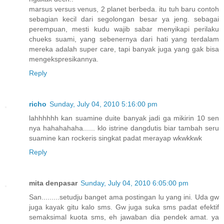
marsus versus venus, 2 planet berbeda. itu tuh baru contoh
sebagian kecil dari segolongan besar ya jeng. sebagai
perempuan, mesti kudu wajib sabar menyikapi perilaku
chueks suami, yang sebenernya dari hati yang terdalam
mereka adalah super care, tapi banyak juga yang gak bisa
mengekspresikannya.
Reply
richo
Sunday, July 04, 2010 5:16:00 pm
lahhhhhh kan suamine duite banyak jadi ga mikirin 10 sen
nya hahahahaha...... klo istrine dangdutis biar tambah seru
suamine kan rockeris singkat padat merayap wkwkkwk
Reply
mita denpasar
Sunday, July 04, 2010 6:05:00 pm
San.........setudju banget ama postingan lu yang ini. Uda gw
juga kayak gitu kalo sms. Gw juga suka sms padat efektif
semaksimal kuota sms, eh jawaban dia pendek amat. ya