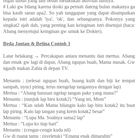
organ tubuh yang lain bebas melakukan aktivitas lainnya.
# Laki gw bilang karena doski ga pernah dateng bulan makanya ga
bisa kasih saran apa2. So yah tanggapan yang dapat disampaikan
kepada istri adalah 'iya', 'ok', dan sebangsanya. Pokonya yang
singkat2 ajah dah, yang penting kan keinginan istri disetujui (baca:
Abang menyetujui keinginan gw untuk ke Dokter).
Beda Jantan & Betina Contoh 3
Latar belakang → Percakapan antara menantu dan mertua. Abang
dan emak gw lagi di dapur, Abang ngupas buah, Mama masak. Gw
ngasih makan Zahia di depan TV.
Menantu : (selesai ngupas buah, buang kulit dan biji ke tempat
sampah, nyuci piring, terus mengelap tangannya dengan lap)
Mertua : “Abang barusan ngelap tangan pake yang mana?”
Menantu : (nunjuk lap biru kotak2) “Yang ini, Mom”
Mertua : “Kan udah Mama bilangin kalo lap biru kotak2 itu buat
lap piring. Kalo lap tangan yang krem kotak2 besar”
Menantu : “Lupa Ma. Soalnya sama2 lap”
Mertua : “Lupa ko tiap hari”
Menantu : (cengar-cengir kuda nil)
Gw di ruang tamu : (nyeletuk) “Emang enak dimarahin”