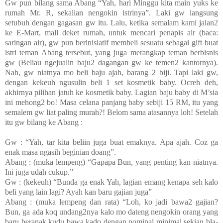
Gw pun bilang sama Abang “Yah, hari Minggu kita main yuks ke
rumah Mr. R, sekalian nengokin istrinya”. Laki gw langsung
setubuh dengan gagasan gw itu. Lalu, ketika semalam kami jalan2
ke E-Mart, mall deket rumah, untuk mencari penapis air (baca:
saringan air), gw pun berinisiatif membeli sesuatu sebagai gift buat
istri teman Abang tersebut, yang juga merangkap teman berbisnis
gw (Beliau ngejualin baju2 dagangan gw ke temen2 kantornya).
Nah, gw niatnya mo beli baju ajah, barang 2 biji. Tapi laki gw,
dengan kekeuh ngusulin beli 1 set kosmetik baby. Ocreh deh,
akhirnya pilihan jatuh ke kosmetik baby. Lagian baju baby di M’sia
ini mehong2 bo! Masa celana panjang baby sebiji 15 RM, itu yang
semalem gw liat paling murah?! Belom sama atasannya loh! Setelah
itu gw bilang ke Abang :
Gw : “Yah, tar kita beliin juga buat emaknya. Apa ajah. Coz ga
enak masa ngasih beginian doang”.
Abang : (muka lempeng) “Gapapa Bun, yang penting kan niatnya.
Ini juga udah cukup.”
Gw : (kekeuh) “Bunda ga enak Yah, lagian emang kenapa seh kalo
beli yang lain lagi? Ayah kan baru gajian juga”
Abang : (muka lempeng dan rata) “Loh, ko jadi bawa2 gajian?
Bun, ga ada koq undang2nya kalo mo dateng nengokin orang yang
baru beranak kudu bawa kado dengan nominal minimal sekian bla-