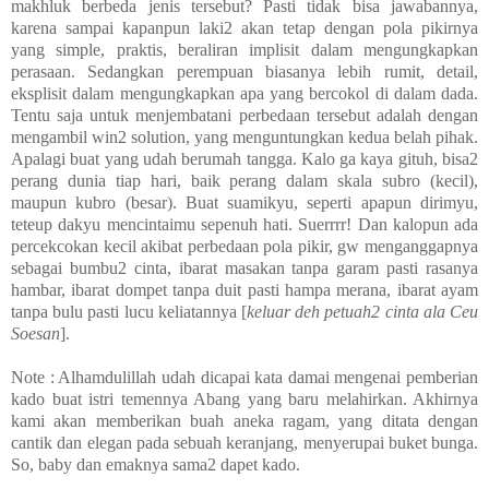
makhluk berbeda jenis tersebut? Pasti tidak bisa jawabannya,
karena sampai kapanpun laki2 akan tetap dengan pola pikirnya
yang simple, praktis, beraliran implisit dalam mengungkapkan
perasaan. Sedangkan perempuan biasanya lebih rumit, detail,
eksplisit dalam mengungkapkan apa yang bercokol di dalam dada.
Tentu saja untuk menjembatani perbedaan tersebut adalah dengan
mengambil win2 solution, yang menguntungkan kedua belah pihak.
Apalagi buat yang udah berumah tangga. Kalo ga kaya gituh, bisa2
perang dunia tiap hari, baik perang dalam skala subro (kecil),
maupun kubro (besar). Buat suamikyu, seperti apapun dirimyu,
teteup dakyu mencintaimu sepenuh hati. Suerrrr! Dan kalopun ada
percekcokan kecil akibat perbedaan pola pikir, gw menganggapnya
sebagai bumbu2 cinta, ibarat masakan tanpa garam pasti rasanya
hambar, ibarat dompet tanpa duit pasti hampa merana, ibarat ayam
tanpa bulu pasti lucu keliatannya [
keluar deh petuah2 cinta ala Ceu
Soesan
].
Note : Alhamdulillah udah dicapai kata damai mengenai pemberian
kado buat istri temennya Abang yang baru melahirkan. Akhirnya
kami akan memberikan buah aneka ragam, yang ditata dengan
cantik dan elegan pada sebuah keranjang, menyerupai buket bunga.
So, baby dan emaknya sama2 dapet kado.