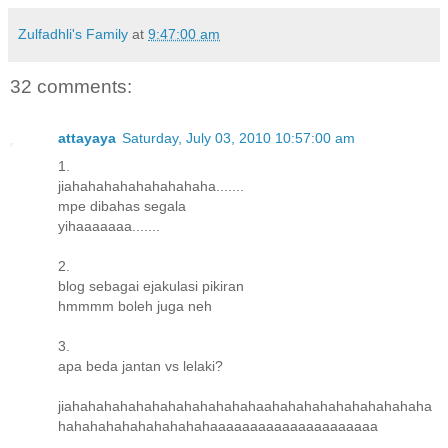
Zulfadhli's Family
at
9:47:00 am
32 comments:
attayaya
Saturday, July 03, 2010 10:57:00 am
1.
jiahahahahahahahahaha.......
mpe dibahas segala
yihaaaaaaa.......
2.
blog sebagai ejakulasi pikiran
hmmmm boleh juga neh
3.
apa beda jantan vs lelaki?
jiahahahahahahahahahahahahaahahahahahahahahahaha
hahahahahahahahahahaaaaaaaaaaaaaaaaaaaaa