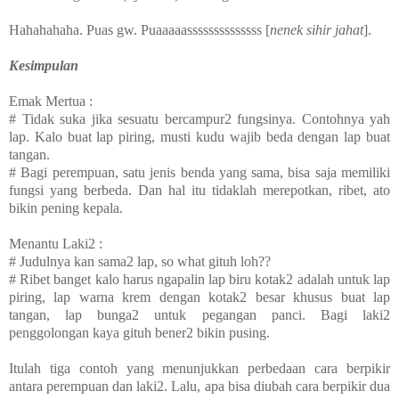
Hahahahaha. Puas gw. Puaaaaassssssssssssss [
nenek sihir jahat
].
Kesimpulan
Emak Mertua :
# Tidak suka jika sesuatu bercampur2 fungsinya. Contohnya yah
lap. Kalo buat lap piring, musti kudu wajib beda dengan lap buat
tangan.
# Bagi perempuan, satu jenis benda yang sama, bisa saja memiliki
fungsi yang berbeda. Dan hal itu tidaklah merepotkan, ribet, ato
bikin pening kepala.
Menantu Laki2 :
# Judulnya kan sama2 lap, so what gituh loh??
# Ribet banget kalo harus ngapalin lap biru kotak2 adalah untuk lap
piring, lap warna krem dengan kotak2 besar khusus buat lap
tangan, lap bunga2 untuk pegangan panci. Bagi laki2
penggolongan kaya gituh bener2 bikin pusing.
Itulah tiga contoh yang menunjukkan perbedaan cara berpikir
antara perempuan dan laki2. Lalu, apa bisa diubah cara berpikir dua