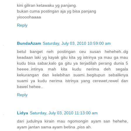
kini giliran ketawaku yg panjang.
bukan cuma postingan aja yg bisa panjang
yioooohaaaa
Reply
BundaAzam
Saturday, July 03, 2010 10:59:00 am
betul banget neh postingan ceu susan heheheh..dg
keadaan laki yg kayak gitu kita yg istrinya ya mau ga mau
kudu bisa sabar,kalo ga gitu ya terjadilah perang dunia 5
heeee..intinya mah kita kudu nerima deh segala
kekurangan dan kelebihan suami..begitupun sebaliknya
suami ya kudu nerima istrinya yang cerewet,rewel dan
bawel hehee..
Reply
Lidya
Saturday, July 03, 2010 11:13:00 am
dari judulnya kirain mau ngomongin ayam san hehehe,
ayam jantan sama ayam betina ,piss ah.